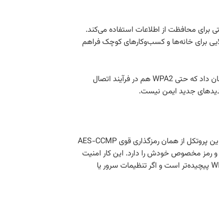
WPA2-Personal (WPA2-) یکی از رایج‌ترین و امن‌ترین روش‌های حفاظت از وای‌فای است که از رمزگذاری قوی AES با کلید ۱۲۸ بیتی برای محافظت از اطلاعات استفاده می‌کند.
 کند که اگر قوی انتخاب شود، امنیت بسیار بالایی برای خانه‌ها و کسب‌وکارهای کوچک فراهم
نشان داد که حتی WPA2 هم در فرآیند اتصال
WPA2-Enterprise (AES) نسخه‌ای امن‌تر از WPA2 است که بیشتر در سازمان‌ها مثل شرکت‌ها، دانشگاه‌ها و ادارات دولتی استفاده می‌شود. این پروتکل از همان رمزگذاری قوی AES-CCMP
‌برد که در آن هر کاربر یا دستگاه نام کاربری و رمز مخصوص خودش را دارد. این کار امنیت
شبکه را بسیار بالاتر می‌برد، چون لو رفتن اطلاعات یک کاربر باعث به خطر افتادن کل شبکه نمی‌شود. البته راه‌اندازی و مدیریت WPA2-Enterprise پیچیده‌تر است و اگر تنظیمات سرور یا