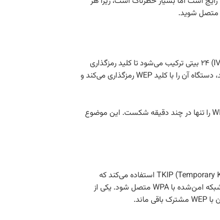
ه ها رایج است اما بسیار خطرناک است، زیرا هر
پروتکل WEP از الگوریتم RC4 برای رمزگذاری و رمزگشایی داده‌ها استفاده می‌کند. یک کلید WEP با طول ۴۰ یا ۱۰۴ بیت همراه با یک بردار اولیه (IV) ۲۴ بیتی ترکیب می‌شود تا کلید رمزگذاری
آن نیز هر دستگاهی می‌تواند تلاش کند به شبکه متصل شود. اکسس پوینت یک پیام آزمایشی ارسال می‌کند، دستگاه آن را با کلید WEP رمزگذاری می‌کند و
هر بسته اطلاعاتی قبل از ارسال رمزگذاری می‌شود و در سمت گیرنده با همان کلید رمزگشایی می‌شود. پژوهشگران نشان دادند می‌توان کلید WEP را تنها در چند دقیقه شکست. این موضوع
پروتکل WPA بعد ازWEP معرفی شد تا امنیت شبکه‌های وای‌فای را افزایش دهد،WPA از یک کلید پویا ۱۲۸ بیتی به نام TKIP (Temporary Key Integrity Protocol) استفاده می‌کند که
شکستن آن بسیار دشوارتر است و باعث افزایش امنیت می‌شود. کاربر باید یک رمز عبور یا کلید از پیش‌اشتراک‌گذاری‌شده (PSK) وارد کند تا به شبکه امن‌شده با WPA متصل شود. یکی از