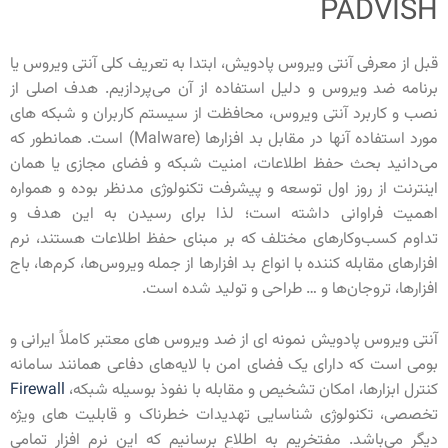
PADVISH
قبل از معرفی آنتی ویروس پادویش، ابتدا به تعریف کلی آنتی ویروس یا
برنامه ضد ویروس و دلیل استفاده از آن می‌پردازیم. هدف اصلی از
نصب و کاربرد آنتی ویروس، محافظت از سیستم کاربران و شبکه های
مورد استفاده آنها در مقابل بد افزارها (Malware) است. همانطور که
می‌دانید بحث حفظ اطلاعات، امنیت شبکه و فضای مجازی یا همان
اینترنت از روز اول توسعه و پیشرفت تکنولوژی مدنظر بوده و همواره
اهمیت فراوانی داشته است؛ لذا برای رسیدن به این هدف و
تداوم
کسب‌وکارهای مختلف که بر مبنای حفظ اطلاعات هستند، نرم
افزارهای مقابله کننده با انواع بد افزارها از جمله ویروس‌ها، کرم‌ها، باج
افزارها، تروجان‌ها و … طراحی و تولید شده است.
آنتی ویروس پادویش نمونه ای از ضد ویروس های معتبر کاملاً ایرانی و
بومی است که
دارای یک فضای امن با لایه‌های دفاعی همانند سامانه
کنترل ابزارها، امکان تشخیص و مقابله با نفوذ بوسیله
شبکه
،
Firewall
تخصصی، تکنولوژی شناسایی تهدیدات خطرناک و قابلیت های ویژه
دیگر می‌باشد.
مفتخریم به اطلاع برسانیم که این نرم افزار تمامی