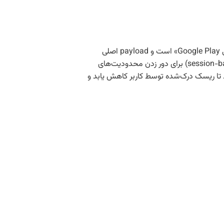
بخشی از نمونه‌های ClayRat به‌عنوان دراپر (dropper) عمل می‌کنند؛ یعنی برنامه‌ای که کاربر مشاهده می‌کند صرفاً یک صفحهٔ جعلی «به‌روزرسانی Google Play» است و payload اصلی
به‌صورت رمزگذاری‌شده در بخش assets اپلیکیشن پنهان شده است. علاوه بر این، مهاجمان از روش نصب مبتنی بر جلسه (session-based installation) برای دور زدن محدودیت‌های
یجاد کند تا ریسک درک‌شده توسط کاربر کاهش یابد و