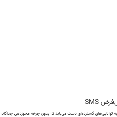
رض SMS
ClayR با هدف‌گذاری روی کسب نقش پیش‌فرض SMS handler، به توانایی‌های گسترده‌ای دست می‌یابد که بدون 