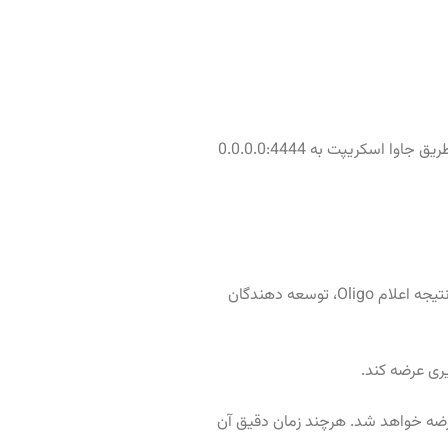
را هدف گرفته بود و ماه پیش توسط Wiz شناسایی شد. در این کمپین یک درخواست از طریق جاوا اسکریپت به 0.0.0.0:4444
Oligo از افزایش ناگهانی سایت‌هایی که از این آسیب پذیری استفاده می‌کنند را نشان می‌دهد که در ماه گذشته به 100 هزار مورد رسیده است. در نتیجه اعلام Oligo، توسعه دهندگان
Mozi: راهکار PNA پیاده سازی نشده است، اما از آنجایی که این یک وضعیت اضطراری است راه حل موقتی تا زمان پیاده سازی PNA عرضه خواهد شد. هرچند زمان دقیق آن