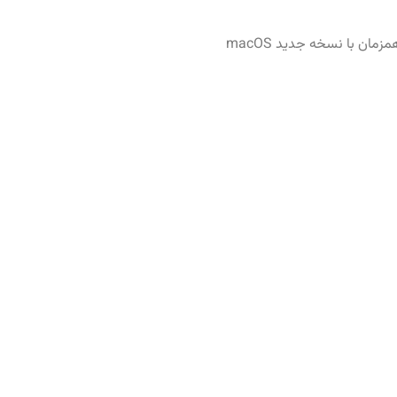
Apple: اپل نیز یه مرحله اضافی برای چک کردن آدرس آی پی به سافاری اضافه کرده که دسترسی به 0.0.0.0 را بلاک می‌کند و در ورژن 18 سافاری و همزمان با نسخه جدید macOS