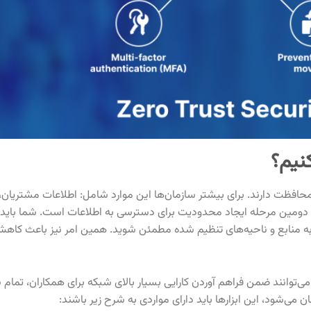
حافظت دارند. برای بیشتر سازمان‌ها این موارد شامل: اطلاعات مشتریان، 
 دومین مرحله ایجاد محدودیت برای دسترسی به اطلاعات است. شما باید 
 به منابع و ناحیه‌های تنظیم شده مطمئن شوید. همین امر نیز باعث کا
ند ضمن فراهم آوردن کارایی بسیار بالای شبکه برای همکاران، تمام شبکه
می‌شود، این ابزارها باید دارای مواردی به شرح زیر باشند: