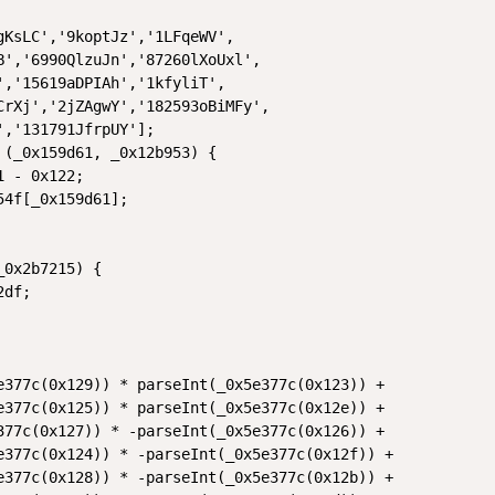
gKsLC','9koptJz','1LFqeWV',

B','6990QlzuJn','87260lXoUxl',

','15619aDPIAh','1kfyliT',

CrXj','2jZAgwY','182593oBiMFy',

,'131791JfrpUY'];

 (_0x159d61, _0x12b953) {

 - 0x122;

4f[_0x159d61];

0x2b7215) {

df;

e377c(0x129)) * parseInt(_0x5e377c(0x123)) +

e377c(0x125)) * parseInt(_0x5e377c(0x12e)) +

377c(0x127)) * -parseInt(_0x5e377c(0x126)) +

e377c(0x124)) * -parseInt(_0x5e377c(0x12f)) +

e377c(0x128)) * -parseInt(_0x5e377c(0x12b)) +
