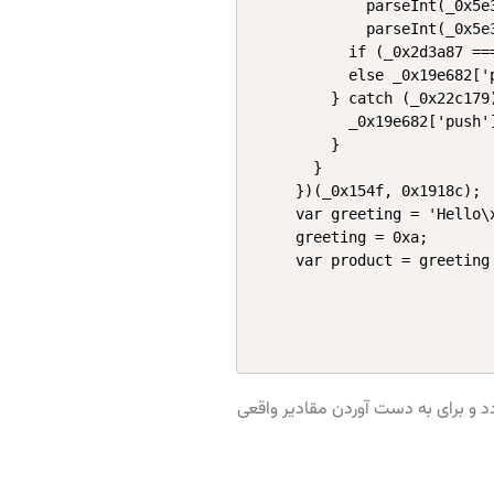
        parseInt(_0x5e
        parseInt(_0x5e
      if (_0x2d3a87 ===
      else _0x19e682['
    } catch (_0x22c179)
      _0x19e682['push'
    }

  }

})(_0x154f, 0x1918c);

var greeting = 'Hello\x
greeting = 0xa;

var product = greeting
 و برای به دست آوردن مقادیر واقعی