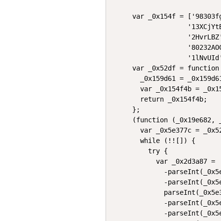
var _0x154f = ['98303f
              '13XCjYt
              '2HvrLBZ
              '80232AO
              '1lNvUId'
var _0x52df = function
  _0x159d61 = _0x159d61
  var _0x154f4b = _0x15
  return _0x154f4b;

};

(function (_0x19e682, _
  var _0x5e377c = _0x52
  while (!![]) {

    try {

      var _0x2d3a87 =

        -parseInt(_0x5
        -parseInt(_0x5
        parseInt(_0x5e
        -parseInt(_0x5
        -parseInt(_0x5