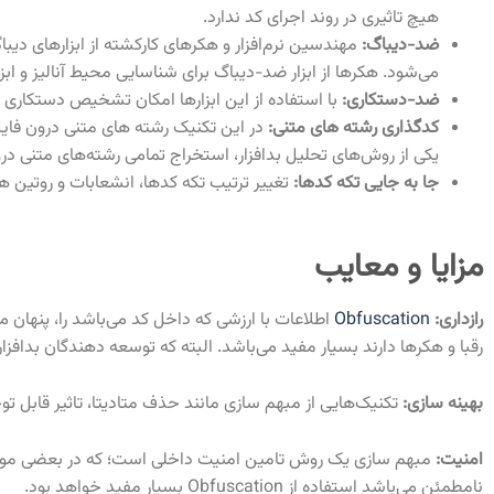
هیچ تاثیری در روند اجرای کد ندارد.
ضد-دیباگ:
مهندسین نرم‌افزار و هکرهای کارکشته از ابزارهای دیب
می‌شود. هکرها از ابزار ضد-دیباگ برای شناسایی محیط آنالیز و ابز
ضد-دستکاری:
با استفاده از این ابزارها امکان تشخیص دستکاری د
کدگذاری رشته های متنی:
در این تکنیک رشته های متنی درون فایل ه
یکی از روش‌های تحلیل بدافزار، استخراج تمامی رشته‌های متنی 
جا به جایی تکه کدها:
تغییر ترتیب تکه کدها، انشعابات و روتین های
مزایا و معایب
رازداری:
Obfuscation
اطلاعات با ارزشی که داخل کد می‌باشد را، پنهان می
رقبا و هکرها دارند بسیار مفید می‌باشد. البته که توسعه دهندگان بدافز
بهینه سازی:
تکنیک‌هایی از مبهم سازی مانند حذف متادیتا، تاثیر قابل تو
امنیت:
مبهم سازی یک روش تامین امنیت داخلی است؛ که در بعضی موارد ا
نا‌مطمئن می‌باشد استفاده از Obfuscation بسیار مفید خواهد بود.