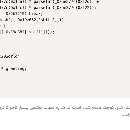
377c(0x12a)) * parseInt(_0x5e377c(0x12d)) +

377c(0x12c)) * parseInt(_0x5e377c(0x122));

 _0x2b7215) break;

push'](_0x19e682['shift']());

 {

](_0x19e682['shift']());

20World';

 * greeting;
 تکه کدی کوچک باعث شده است که کد به صورت چشمی بسیار ناخوانا گردد
باشد.