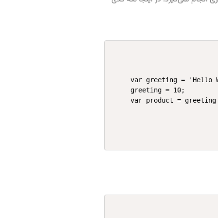
var greeting = 'Hello W
greeting = 10;
