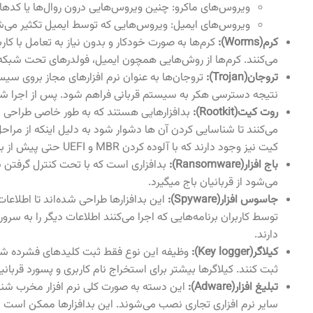
ویروس‌های ماکرو: چنین ویروس‌هایی درون روال‌ها یا کدهای 
ویروس‌های ایمیل: ویروس‌هایی که توسط ایمیل تکثیر می‌ش
کرم‌(Worms):
کرم‌ها به صورت خودکار و بدون نیاز به تعامل با کارب
می‌کنند. کرم‌ها از روش‌هایی همچون ایمیل، فولدرهای تحت شبکه، دستگاه‌های آسیب پذیر IoT، فلش‌های آ
تروجان(Trojan):
تروجان‌ها به عنوان نرم افزارهای مجاز بروی سی
نتیجه دسترسی هکر به سیستم قربانی فراهم شود. پس از اجرا ش
روت کیت(Rootkit):
بدافزارهایی هستند که به طور خاصی طراحی شد
می‌کنند تا شناسایی کردن آن ها دشوار شود به دلیل اینکه از مراح
کیت نیز وجود دارند که با آلوده کردن MBR و UEFI حتی پیش از بوت شدن سیستم عامل نیز عملیات مخربی انجام می‌دهند.
باج افزار(Ransomware):
بدافزاری است که با تحت کنترل گرفتن سیت
می‌شود از قربانیان باج میگیرد.
جاسوس افزار(Spyware):
این بدافزارها طراحی شده‌اند تا اطلا
توسط کاربران برنامه‌‌هایی که اجرا می‌کنند اطلاعات دیگر را به س
دارند.
کیلاگر(Key logger):
وظیفه این نوع فقط ثبت کلید‌های فشرده شده
ثبت کنند. کیلاگرها بیشتر برای استخراج نام کاربری و پسورد قربانیان
تبلیغ افزار(Adware):
این دسته به صورت کلی نرم افزار مخرب شنا
سایر نرم افزاری تجاری نصب می‌شوند. این بدافزارها ممکن است با نش