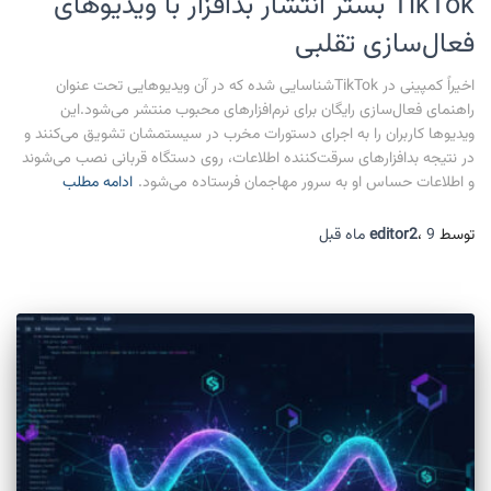
TikTok بستر انتشار بدافزار با ویدیوهای
فعال‌سازی تقلبی
اخیراً کمپینی در TikTokشناسایی شده که در آن ویدیوهایی تحت عنوان
راهنمای فعال‌سازی رایگان برای نرم‌افزارهای محبوب منتشر می‌شود.این
ویدیوها کاربران را به اجرای دستورات مخرب در سیستمشان تشویق می‌کنند و
در نتیجه بدافزارهای سرقت‌کننده اطلاعات، روی دستگاه قربانی نصب می‌شوند
و اطلاعات حساس او به سرور مهاجمان فرستاده می‌شود.
ادامه مطلب
توسط
9 ماه
،
editor2
قبل