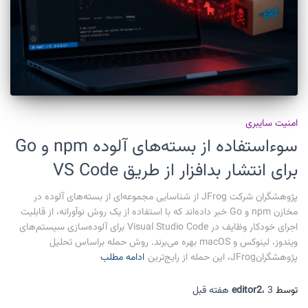
امنیت سایبری
سوءاستفاده از بسته‌های آلوده npm و Go
برای انتشار بدافزار از طریق VS Code
پژوهشگران شرکت JFrog از شناسایی مجموعه‌ای از بسته‌های آلوده در
مخازن npm و Go خبر داده‌اند که با استفاده از یک روش نوآورانه، از قابلیت
اجرای خودکار وظایف در Visual Studio Code برای آلوده‌سازی سیستم‌های
ویندوز، لینوکس و macOS بهره می‌برند. روش حمله براساس تحلیل
پژوهشگرانJFrog، این حمله از رایج‌ترین
ادامه مطلب
توسط
3 هفته
،
editor2
قبل