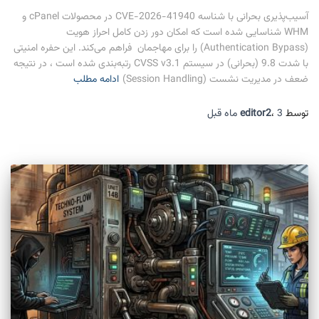
آسیب‌پذیری بحرانی با شناسه CVE-2026-41940 در محصولات cPanel و
WHM شناسایی شده است که امکان دور زدن کامل احراز هویت
(Authentication Bypass) را برای مهاجمان فراهم می‌کند. این حفره امنیتی
با شدت 9.8 (بحرانی) در سیستم CVSS v3.1 رتبه‌بندی شده است ، در نتیجه
ضعف در مدیریت نشست (Session Handling)
ادامه مطلب
توسط
3 ماه
،
editor2
قبل