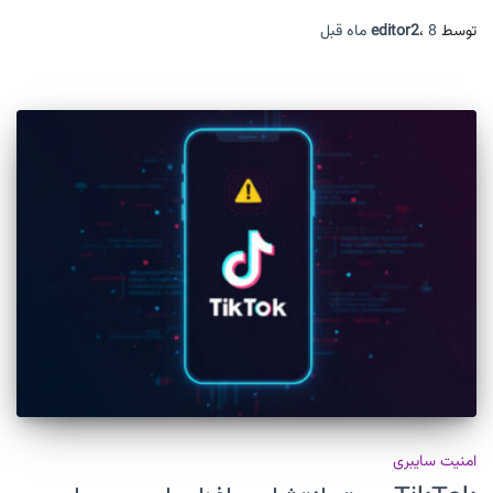
توسط
8 ماه
،
editor2
قبل
امنیت سایبری