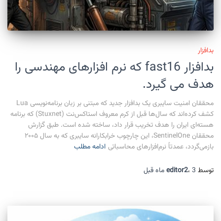
بدافزار
بدافزار fast16 که نرم افزارهای مهندسی را
هدف می گیرد.
محققان امنیت سایبری یک بدافزار جدید که مبتنی بر زبان برنامه‌نویسی Lua
کشف کرده‌اند که سال‌ها قبل از کرم معروف استاکس‌نت (Stuxnet) که برنامه
هسته‌ای ایران را هدف تخریب قرار داد، ساخته شده است. طبق گزارش
محققان SentinelOne، این چارچوب خرابکارانه سایبری که به سال ۲۰۰۵
بازمی‌گردد، عمدتاً نرم‌افزارهای محاسباتی
ادامه مطلب
توسط
3 ماه
،
editor2
قبل