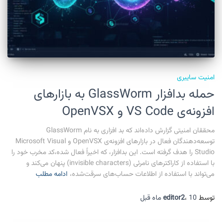
امنیت سایبری
حمله بدافزار GlassWorm به بازارهای
افزونه‌ی VS Code و OpenVSX
محققان امنیتی گزارش داده‌اند که بد افزاری به نام GlassWorm
توسعه‌دهندگان فعال در بازارهای افزونه‌ی OpenVSX و Microsoft Visual
Studio را هدف گرفته است. این بدافزار، که اخیراً فعال شده،کد مخرب خود را
با استفاده از کاراکترهای نامرئی (invisible characters) پنهان می‌کند و
می‌تواند با استفاده از اطلاعات حساب‌های سرقت‌شده،
ادامه مطلب
توسط
10 ماه
،
editor2
قبل