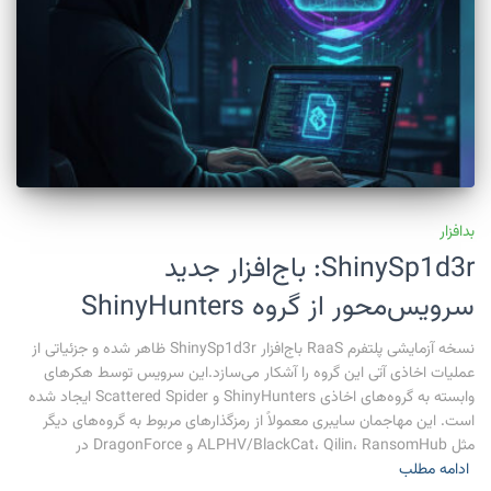
بدافزار
ShinySp1d3r: باج‌افزار جدید
سرویس‌محور از گروه ShinyHunters
نسخه آزمایشی پلتفرم RaaS باج‌افزار ShinySp1d3r ظاهر شده و جزئیاتی از
عملیات اخاذی آتی این گروه را آشکار می‌سازد.این سرویس توسط هکرهای
وابسته به گروه‌های اخاذی ShinyHunters و Scattered Spider ایجاد شده
است. این مهاجمان سایبری معمولاً از رمزگذارهای مربوط به گروه‌های دیگر
مثل ALPHV/BlackCat، Qilin، RansomHub و DragonForce در
ادامه مطلب