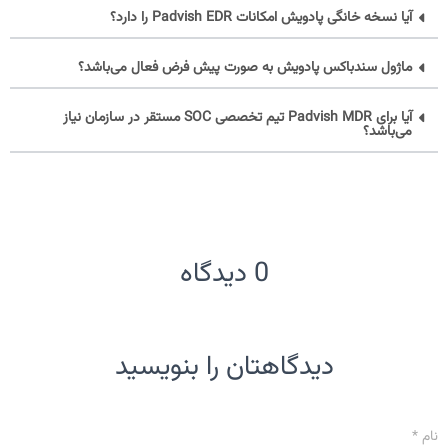
آیا نسخه خانگی پادویش امکانات Padvish EDR را دارد؟
ماژول سندباکس پادویش به صورت پیش فرض فعال می‌باشد؟
آیا برای Padvish MDR تیم تخصصی SOC مستقر در سازمان نیاز
می‌باشد؟
0 دیدگاه
دیدگاهتان را بنویسید
نام
*