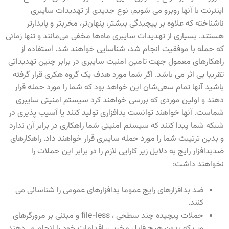
اینترنت با آنها روبرو می شویم، نوع جدیدی از تهدیدات سایبری
ناشناخته که علاوه بر پیچیدگی بیشتر، پنهان‌تر، مخربتر و پایدارتر
هستند. بسیاری از تهدیدات سایبری ماه‌ها مخفی می‌‌مانند و تنها زمانی
که حمله با موفقیت انجام شد، شناسایی خواهند شد. استفاده از
راهکارهای معمول جهت تامین امنیت سایبری در برابر چنین تهدیداتی
تقریبا بی اثر می باشد. اگر شما مورد هدف یک گروه هکری قرار گرفته
باشید آنها تمام سعی‌شان این خواهد بود که شما را مورد حمله قرار
دهند و اولین موردی که بررسی خواهند کرد سیستم امنیتی سایبری
شماست. آنها خواهند توانست بدافزاری تولید کنند یا آسیب پذیری در
شبکه شما پیدا کنند که سیستم امنیتی شما راهکاری در برابر آن ندارد
و بدین ترتیبت شما را مورد حمله سایبری قرار خواهند داد. راهکارهای
ضدبدافزار رایج به دلایل زیر کارایی لازم را در برابر این حملات را
نخواهند داشت:
ضد بدافزارهای رایج عموما بدافزارهای عمومی را شناسائی می
کنند.
حملات پیچیده چند سطحی ، file-less
و مبتنی بر مرورگرهای
وب که بدون هیچ فایل مخربی، اقدامات خود را انجام می‌دهند.