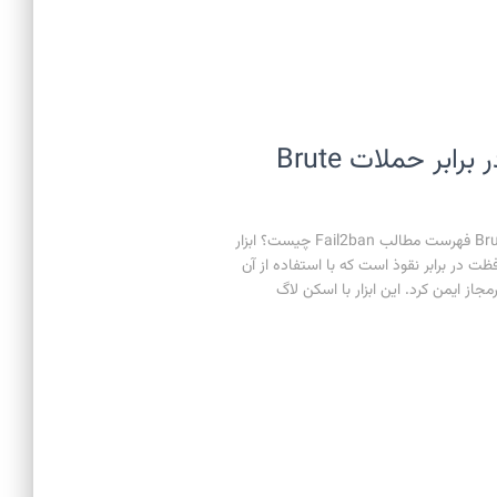
ابزار fail2ban برای محافظت در برابر حملات Brute
ابزار fail2ban برای محافظت در برابر حملات Brute Force فهرست مطالب Fail2ban چیست؟ ابزار
منبع-باز (open-source) برای محافظت در برابر نقوذ است که با استفاده از آن
جاز ایمن کرد. این ابزار با اسکن لاگ