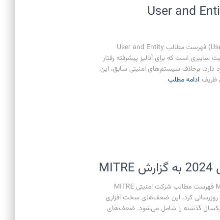
User and Entity Beh
UEBA چیست؟ (User and Entity Behavior Analytics) فهرست مطالب User and Entity
 پیشرفته امنیت سایبری است که برای آنالیز پیشرفته رفتار
د دارد. برخلاف سیستم‌های امنیتی سابق، این
ی ظریف
ادامه مطلب
25 ضعف نرم افزاری بزرگ سال 2024 به گزارش MITRE فهرست مطالب شرکت امنیتی MITRE
2 ضعف نرم افزاری بزرگ را برای سال 2024 به روزرسانی کرد. این ضعف‌های سخت افزاری
کشف شده در یکسال گذشته را شامل می‌شود. ضعف‌های