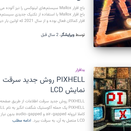
باج افزار Mallox با استفاده از تکنیک جدیدی 
افزار کماکان فعال بوده و از سال 2021 که اولین بار دیده شد تا بدین روز در حال
توسط
ویرایشگر
،
2 سال
قبل
بدافزار
PIXHELL روش جدید سرق
نمایش LCD
کاملا ایزوله pped
LCD متصل به آن، به سرقت ببرد.
ادامه مطلب