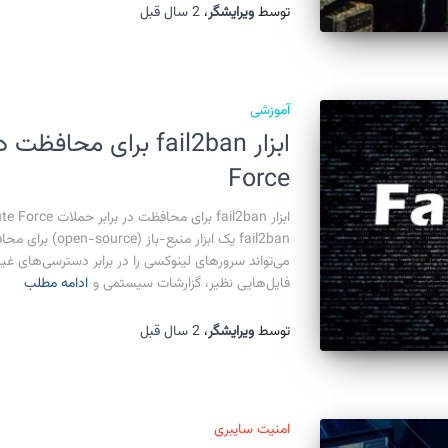
توسط
ویرایشگر
،
2 سال
قبل
آموزشی
Force
fail2ban یک ابزار 
می‌تواند سرورهای لینوکسی را در برابر دسترسی‌های غیرم
فایل‌هایی نظیر، گزارشات سیستمی و
ادامه مطلب
توسط
ویرایشگر
،
2 سال
قبل
امنیت سایبری