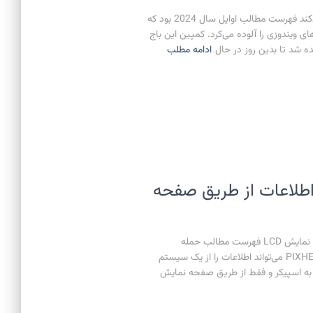
باج افزار Mallox سیستم‌های لینوکسی را نیز آلوده می‌کند فهرست مطالب اوایل سال 2024 بود که
سیستم‌های ویندوزی را آلوده می‌کرد. کمپین این باج
ادامه مطلب
ت اطلاعات از طریق صفحه
PIXHELL روش جدید سرقت اطلاعات از طریق صفحه نمایش LCD فهرست مطالب حمله
PIXHELL یک حمله آکوستیک شگفت انگیز به نام PIXHELL می‌تواند اطلاعات را از یک سیستم
air-ga و audio-gapped بدون نیاز به اسپیکر و فقط از طریق صفحه نمایش