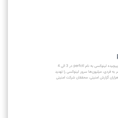
بررسی بدافزار لینوکسی perfctl فهرست مطالب بدافزار پیچیده لینوکسی به نام perfctl در 3 الی 4
به فردی، میلیون‌ها سرور لینوکسی را تهدید
هزاران گزارش امنیتی، محققان شرکت امنیتی