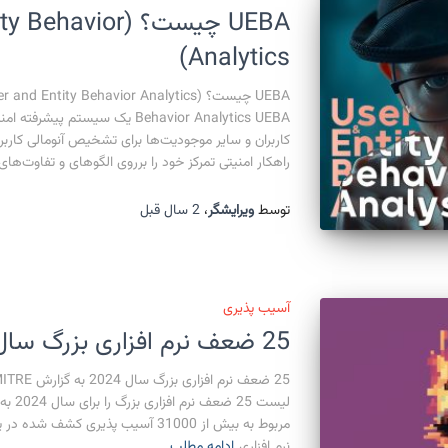
UEBA چیست؟ (avior
Analytics)
Behavior Analytics UEBA یک سیستم
کاربران و سایر موجودیت‌ها برای تشخیص آنومالی‌ کاربر
راهکار امنیتی تمرکز خود را برروی الگوهای و تفاوت‌ها
توسط
ویرایشگر
،
2 سال
قبل
آسیب پذیری
25 ضعف نرم افزاری بزرگ سال 2024 به گزارش MITRE
لیست 5
مربوط به بیش از 31000 آسیب پذیری 
نرم افزاری
ادامه مطلب