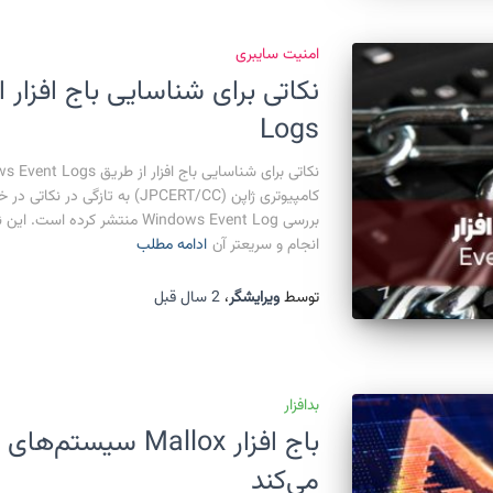
امنیت سایبری
Logs
کامپیوتری ژاپن (JPCERT/CC) به تا
بررسی Windows Event Log منتشر 
انجام و سریعتر آن
ادامه مطلب
توسط
ویرایشگر
،
2 سال
قبل
بدافزار
باج افزار Mallox سی
می‌کند